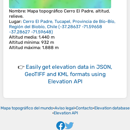
Nombre
: Mapa topográfico
Cerro El Padre
, altitud,
relieve.
Lugar
:
Cerro El Padre, Tucapel, Provincia de Bío-Bío,
Región del Biobío, Chile
(
-37.28637 -71.59658
-37.28627 -71.59648
)
Altitud media
: 1.440 m
Altitud mínima
: 932 m
Altitud máxima
: 1.888 m
👉
Easily
get elevation data in JSON,
GeoTIFF and KML formats
using
Elevation API
Mapa topográfico del mundo
•
Aviso legal
•
Contacto
•
Elevation database
•
Elevation API