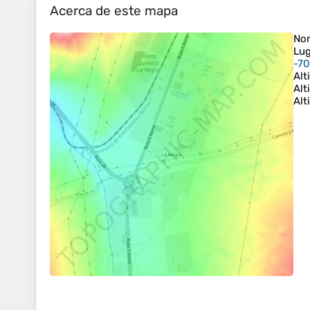
Acerca de este mapa
No
Lug
-7
Alt
Alt
Alt