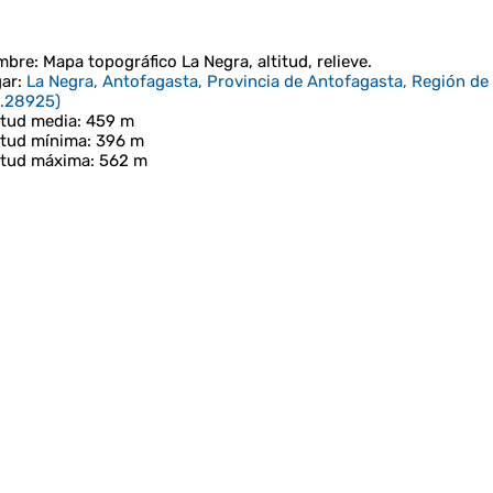
mbre
: Mapa topográfico
La Negra
, altitud, relieve.
ar
:
La Negra, Antofagasta, Provincia de Antofagasta, Región de
0.28925
)
itud media
: 459 m
itud mínima
: 396 m
itud máxima
: 562 m