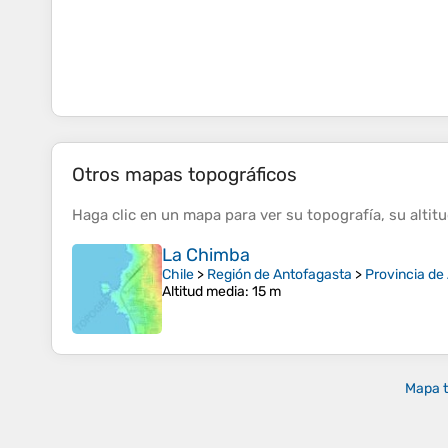
Otros mapas topográficos
Haga clic en un
mapa
para ver su
topografía
, su
altit
La Chimba
Chile
>
Región de Antofagasta
>
Provincia de
Altitud media
: 15 m
Mapa t