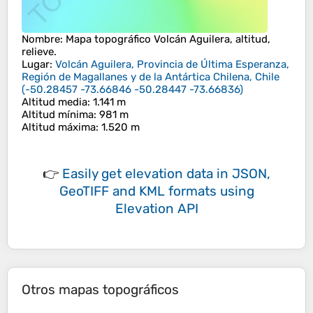
Nombre
: Mapa topográfico
Volcán Aguilera
, altitud,
relieve.
Lugar
:
Volcán Aguilera, Provincia de Última Esperanza,
Región de Magallanes y de la Antártica Chilena, Chile
(
-50.28457 -73.66846 -50.28447 -73.66836
)
Altitud media
: 1.141 m
Altitud mínima
: 981 m
Altitud máxima
: 1.520 m
👉
Easily
get elevation data in JSON,
GeoTIFF and KML formats
using
Elevation API
Otros mapas topográficos