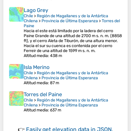
Lago Grey
Chile
>
Región de Magallanes y de la Antártica
Chilena
>
Provincia de Última Esperanza
>
Torres del
Paine
Hacia el este está limitado por la ladera del cerro
Paine Grande de una altitud de 2700 m s. n. m. (8858
ft), y el cerro Aleta de Tiburón, de una altura menor.
Hacia el sur su cuenca es contenida por el cerro
Ferreir de una altitud de 1599 m s. n. m.
Altitud media
: 438 m
Isla Merino
Chile
>
Región de Magallanes y de la Antártica
Chilena
>
Provincia de Última Esperanza
Altitud media
: 87 m
Torres del Paine
Chile
>
Región de Magallanes y de la Antártica
Chilena
>
Provincia de Última Esperanza
Altitud media
: 637 m
👉
Easily
get elevation data in JSON,