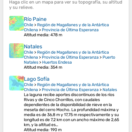
Haga clic en un
mapa
para ver su
topografía
, su
altitud
y su
relieve
.
Río Paine
Chile
>
Región de Magallanes y de la Antártica
Chilena
>
Provincia de Última Esperanza
Altitud media
: 478 m
Natales
Chile
>
Región de Magallanes y de la Antártica
Chilena
>
Provincia de Última Esperanza
>
Puerto
Natales
>
Huertos Endesa
Altitud media
: 354 m
Lago Sofía
Chile
>
Región de Magallanes y de la Antártica
Chilena
>
Provincia de Última Esperanza
>
Natales
La laguna recibe aportes discontinuos de los ríos
Rivas y de Cinco Chorrillos, con caudales
dependientes de la disponibilidad de nieve en la
meseta del cerro Mocho. La profundidad máxima y
media es de 36,8 m y 17,75 m respectivamente y su
longitud es de 7,2 km con un ancho máximo de 2,65
km, y la altitud es…
Altitud media
: 190 m