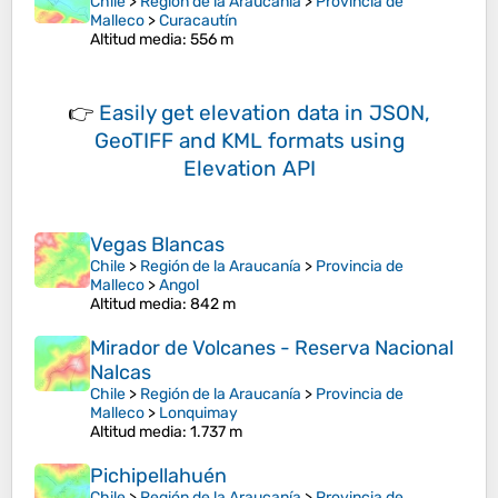
Chile
>
Región de la Araucanía
>
Provincia de
Malleco
>
Curacautín
Altitud media
: 556 m
👉
Easily
get elevation data in JSON,
GeoTIFF and KML formats
using
Elevation API
Vegas Blancas
Chile
>
Región de la Araucanía
>
Provincia de
Malleco
>
Angol
Altitud media
: 842 m
Mirador de Volcanes - Reserva Nacional
Nalcas
Chile
>
Región de la Araucanía
>
Provincia de
Malleco
>
Lonquimay
Altitud media
: 1.737 m
Pichipellahuén
Chile
>
Región de la Araucanía
>
Provincia de